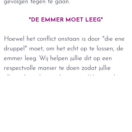
gevolgen tegen te gaan.
"DE EMMER MOET LEEG"
Hoewel het conflict onstaan is door "die ene
druppel" moet, om het echt op te lossen, de
emmer leeg. Wij helpen jullie dit op een
respectvolle manier te doen zodat jullie
elkaar (weer) gaan begrijpen. Waar nodig
maken jullie afspraken die wij voor jullie op
papier zetten als hier behoefte toe is.
Wacht niet langer en neem de eerste stap
door ons in te schakelen. Wij regelen en